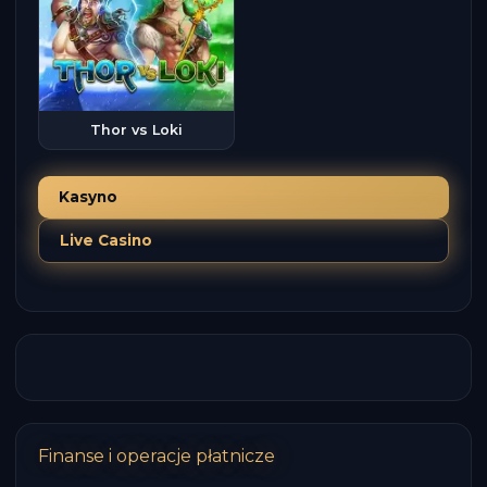
Thor vs Loki
Kasyno
Live Casino
Finanse i operacje płatnicze